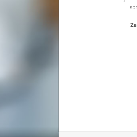
spr
Za