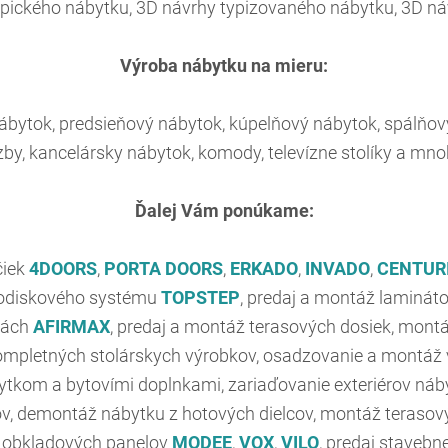
pického nábytku, 3D návrhy typizovaného nábytku, 3D náv
Výroba nábytku na mieru:
nábytok, predsieňový nábytok, kúpelňový nábytok, spálňový
zby, kancelársky nábytok, komody, televízne stolíky a mn
Ďalej Vám ponúkame:
čiek
4DOORS
,
PORTA DOORS
,
ERKADO
,
INVADO
,
CENTUR
hodiskového systému
TOPSTEP
, predaj a montáž laminá
lách
AFIRMAX
, predaj a montáž terasových dosiek, mont
mpletných stolárskych výrobkov, osadzovanie a montáž vs
bytkom a bytovími doplnkami, zariaďovanie exteriérov n
ov, demontáž nábytku z hotových dielcov, montáž terasov
 obkladových panelov
MODEE
,
VOX
,
VILO
, predaj stavebn