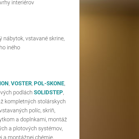
rhy interiérov
 nábytok, vstavané skrine,
oho iného
ION
,
VOSTER
,
POL-SKONE
,
tových podlách
SOLIDSTEP
,
áž kompletných stolárskych
tavaných políc, skríň,
ábytkom a doplnkami, montáž
ých a plotových systémov,
ej a montážnej chémie,