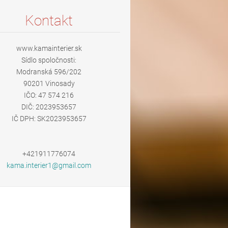
Kontakt
www.kamainterier.sk
Sídlo spoločnosti:
Modranská 596/202
90201 Vinosady
IČO: 47 574 216
DIČ: 2023953657
IČ DPH: SK2023953657
+421911776074
kama.int
erier1@g
mail.com