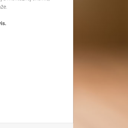
áže.
is.