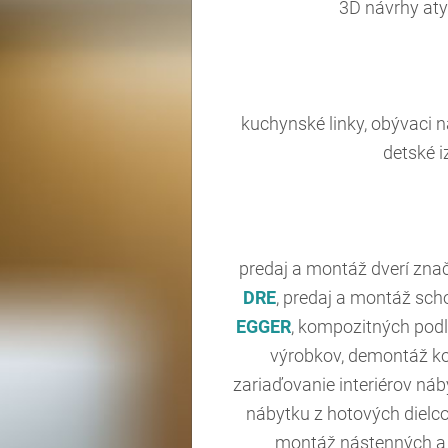
3D návrhy aty
kuchynské linky, obývaci 
detské i
predaj a montáž dverí zna
DRE
, predaj a montáž sc
EGGER
, kompozitných pod
výrobkov, demontáž ko
zariaďovanie interiérov ná
nábytku z hotových dielc
montáž nástenných a