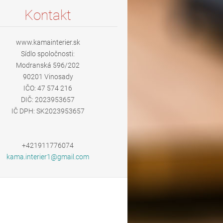
Kontakt
www.kamainterier.sk
Sídlo spoločnosti:
Modranská 596/202
90201 Vinosady
IČO: 47 574 216
DIČ: 2023953657
IČ DPH: SK2023953657
+421911776074
kama.int
erier1@g
mail.com