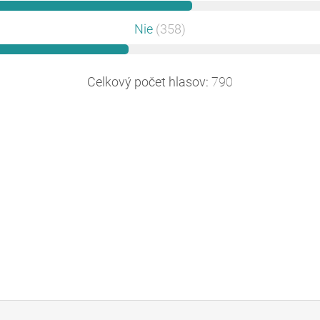
Nie
(358)
Celkový počet hlasov:
790