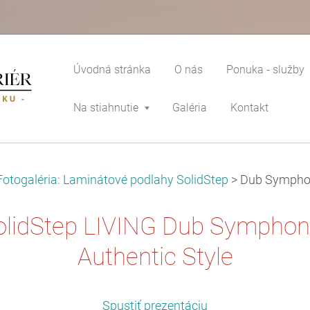
Úvodná stránka
O nás
Ponuka - služby
Na stiahnutie
Galéria
Kontakt
Fotogaléria: Laminátové podlahy SolidStep
>
Dub Symphon
olidStep LIVING Dub Symphon
Authentic Style
Spustiť prezentáciu