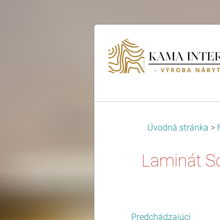
Úvodná stránka
>
Laminát S
Predchádzajúci