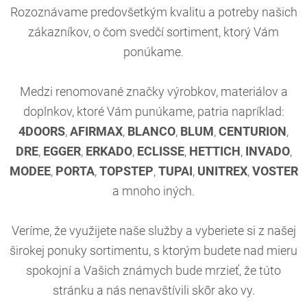
Rozoznávame predovšetkým kvalitu a potreby našich
zákazníkov, o čom svedčí sortiment, ktorý Vám
ponúkame.
Medzi renomované značky výrobkov, materiálov a
doplnkov, ktoré Vám punúkame, patria napríklad:
4DOORS
,
AFIRMAX
,
BLANCO
,
BLUM
,
CENTURION
,
DRE
,
EGGER
,
ERKADO
,
ECLISSE
,
HETTICH
,
INVADO
,
MODEE
,
PORTA
,
TOPSTEP
,
TUPAI
,
UNITREX
,
VOSTER
a mnoho iných.
Veríme, že využijete naše služby a vyberiete si z našej
širokej ponuky sortimentu, s ktorým budete nad mieru
spokojní a Vašich známych bude mrzieť, že túto
stránku a nás nenavštívili skôr ako vy.